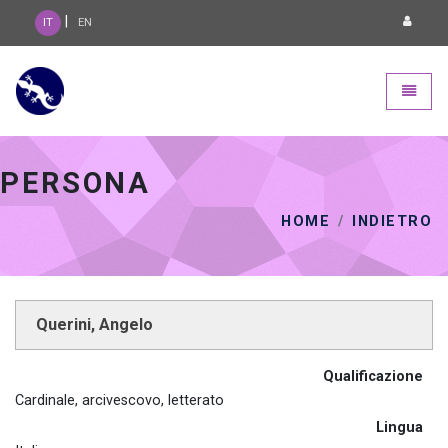
|
IT
EN
Geca 3.0 - go to homepage
Toggle
PERSONA
HOME
INDIETRO
Querini, Angelo
Qualificazione
Cardinale, arcivescovo, letterato
Lingua