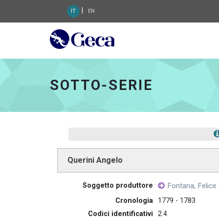
|
IT
EN
Geca 3.0 - go to home
SOTTO-SERIE
Querini Angelo
Soggetto produttore
Fontana, Felic
Cronologia
1779 - 1783
Codici identificativi
2.4