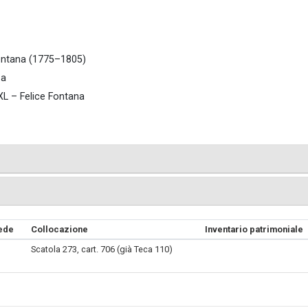
Fontana (1775–1805)
za
XL – Felice Fontana
Sede
Collocazione
Inventario patrimoniale
Scatola 273, cart. 706 (già Teca 110)