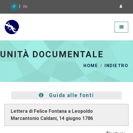
|
IT
EN
Geca 3.0 - go to homepage
Toggle
UNITÀ DOCUMENTALE
HOME
INDIETRO
Guida alle fonti
Lettera di Felice Fontana a Leopoldo
Marcantonio Caldani, 14 giugno 1786