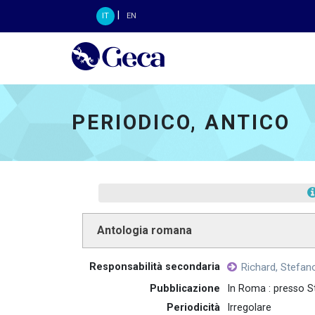
|
IT
EN
Geca 3.0 - go to home
PERIODICO, ANTICO
Antologia romana
Responsabilità secondaria
Richard, Stefan
Pubblicazione
In Roma : presso S
Periodicità
Irregolare