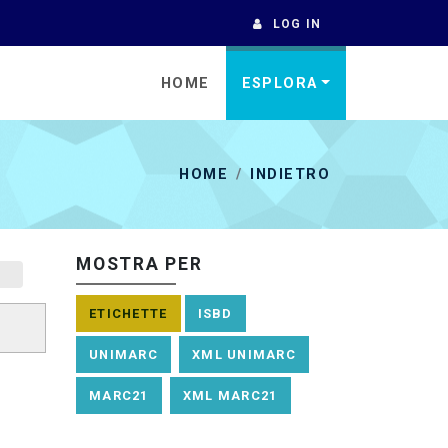
LOG IN
HOME
ESPLORA
HOME
INDIETRO
MOSTRA PER
ETICHETTE
ISBD
UNIMARC
XML UNIMARC
MARC21
XML MARC21